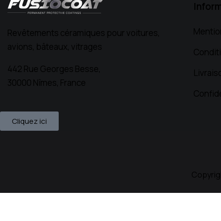
Infor
Mentio
Revêtements céramiques pour voitures,
avions, bâteaux, vitrages
Condit
442 Rue Georges Besse,
Livrais
30000 Nîmes, France
Confide
Cliquez ici
Copyrig