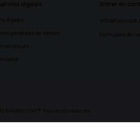
mations légales
Entrer en con
ns légales
info@fusiocoat
ions générales de ventes
Formulaire de co
on et retours
ntialité
ht © FUSIOCOAT® Tous droits réservés.