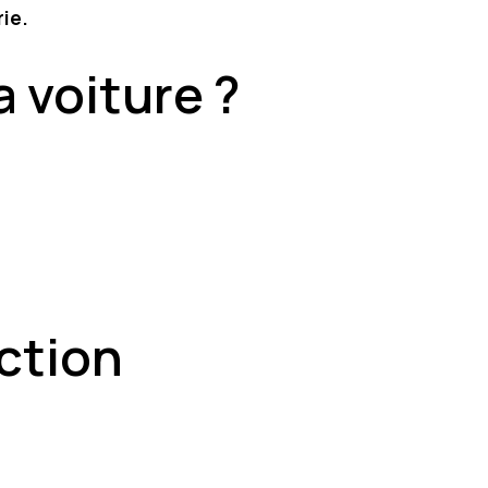
rie.
 voiture ?
ction