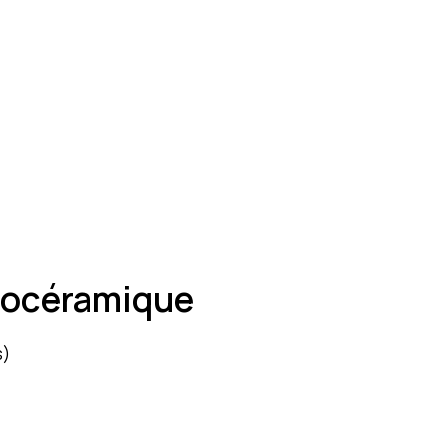
anocéramique
s)