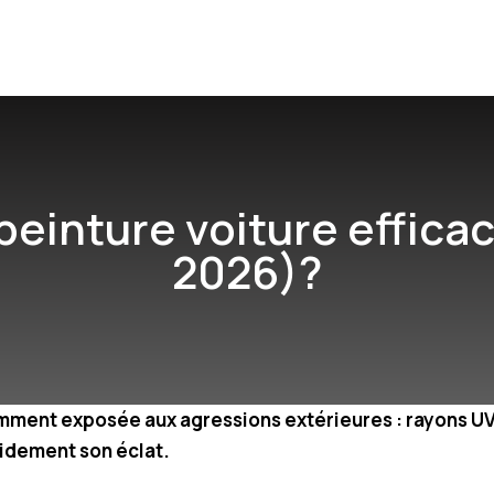
einture voiture effic
2026)?
amment exposée aux agressions extérieures : rayons UV,
pidement son éclat.