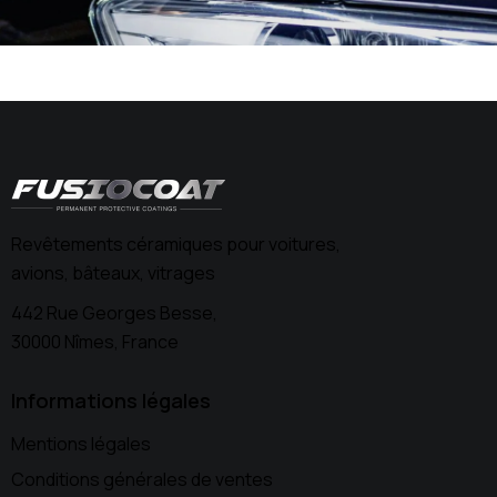
Revêtements céramiques pour voitures,
avions, bâteaux, vitrages
442 Rue Georges Besse,
30000 Nîmes, France
Informations légales
Mentions légales
Conditions générales de ventes