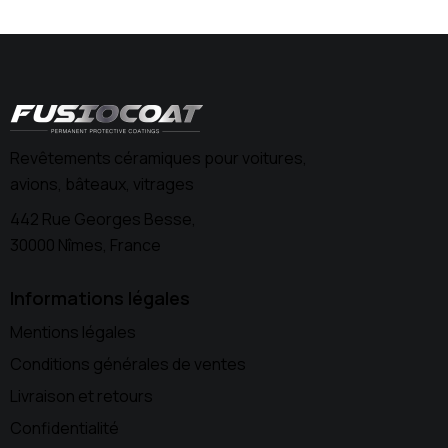
Revêtements céramiques pour voitures,
avions, bâteaux, vitrages
442 Rue Georges Besse,
30000 Nîmes, France
Informations légales
Mentions légales
Conditions générales de ventes
Livraison et retours
Confidentialité