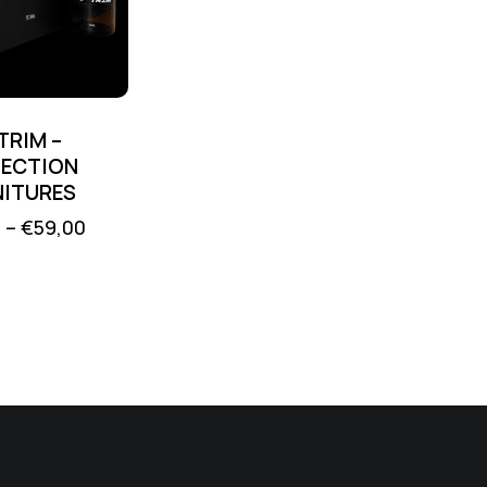
TRIM –
ECTION
ITURES
0
–
€
59,00