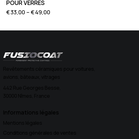
POUR VERRES
€
33,00
–
€
49,00
Revêtements céramiques pour voitures,
avions, bâteaux, vitrages
442 Rue Georges Besse,
30000 Nîmes, France
Informations légales
Mentions légales
Conditions générales de ventes